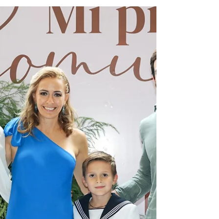
GB Recuerdos
Recordamos la Primera Comunión de los
hermanos Graciela y José Carlos Poo Bringas en
la iglesia del fraccionamiento del Estero;
quienes estuvieron acompañados de sus
padres, José Carlos Poo Gil y Carolina Bringas de
Poo