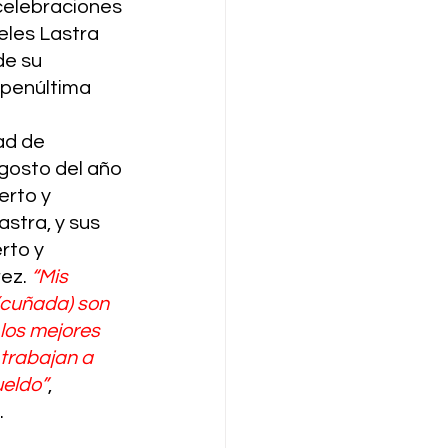
elebraciones 
les Lastra 
de su 
 penúltima 
ad de 
agosto del año 
erto y 
stra, y sus 
rto y 
ez. 
“Mis 
cuñada) son 
los mejores 
trabajan a 
ueldo”
, 
 