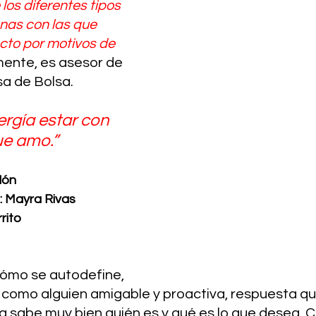
los diferentes tipos 
onas con las que 
cto por motivos de 
mente, es asesor de 
a de Bolsa. 
ergía estar con 
ue amo.”
dón
: Mayra Rivas
rito 
cómo se autodefine, 
como alguien amigable y proactiva, respuesta qu
a sabe muy bien quién es y qué es lo que desea. C