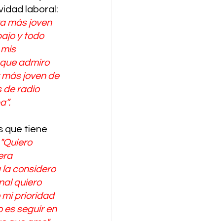
vidad laboral: 
ra más joven 
ajo y todo 
 mis 
 que admiro 
 más joven de 
de radio 
a”.
 que tiene 
"Quiero 
era 
 la considero 
al quiero 
 mi prioridad 
 es seguir en 