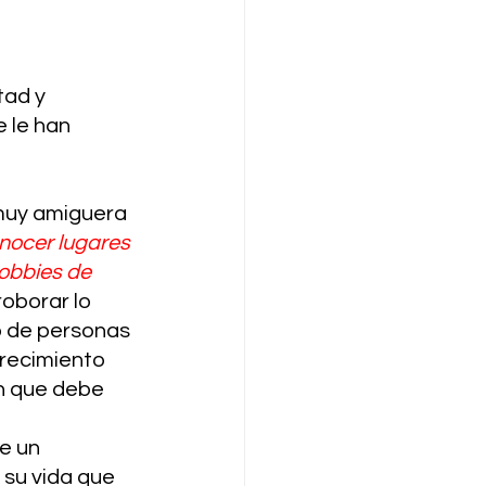
tad y 
 le han 
muy amiguera 
nocer lugares 
obbies de 
roborar lo 
o de personas 
crecimiento 
n que debe 
e un 
su vida que 