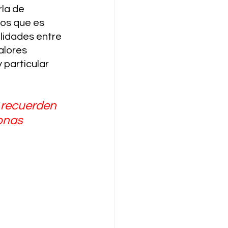
rla de 
os que es 
lidades entre 
alores 
particular 
 recuerden 
onas 