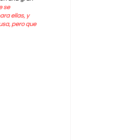
e se 
ra ellas, y 
usa, pero que 