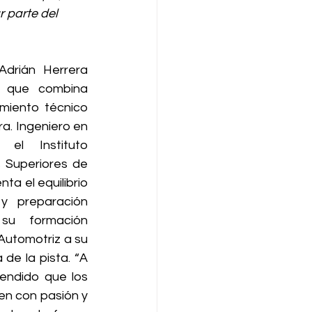
 parte del 
drián Herrera 
 que combina 
imiento técnico 
a. Ingeniero en 
el Instituto 
 Superiores de 
a el equilibrio 
y preparación 
su formación 
utomotriz a su 
e la pista. “A 
endido que los 
n con pasión y 