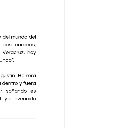
e del mundo del 
 abrir caminos, 
Veracruz, hay 
undo”.
ustín Herrera 
dentro y fuera 
ir soñando es 
stoy convencido 
.