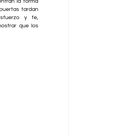
ntran la forma 
puertas tardan 
fuerzo y fe, 
strar que los 