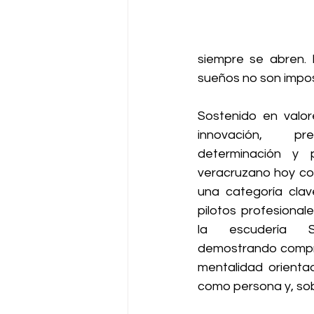
siempre se abren. 
sueños no son impos
Sostenido en valore
innovación, pre
determinación y pr
veracruzano hoy com
una categoría clav
pilotos profesional
la escudería S
demostrando compro
mentalidad orienta
como persona y, sobr