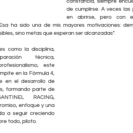
constancia, siempre encue
de cumplirse. A veces las 
en abrirse, pero con es
Esa ha sido una de mis mayores motivaciones: demo
ibles, sino metas que esperan ser alcanzadas”.
s como la disciplina, 
paración técnica, 
ofesionalismo, este 
pite en la Fórmula 4, 
e en el desarrollo de 
es, formando parte de 
ANTINEL RACING, 
miso, enfoque y una 
da a seguir creciendo 
e todo, piloto.