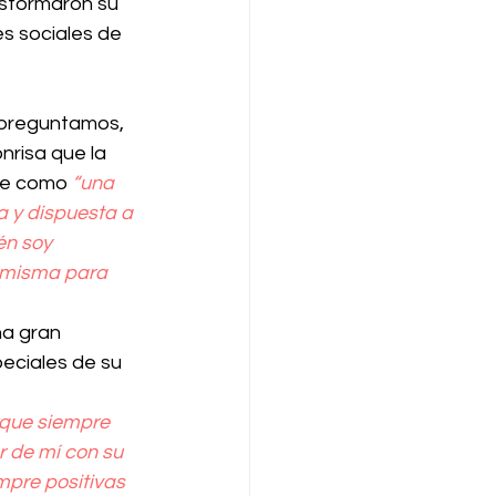
nsformaron su 
s sociales de 
 preguntamos, 
nrisa que la 
ue como 
“una 
 y dispuesta a 
n soy 
o misma para 
a gran 
eciales de su 
r de mí con su 
mpre positivas 