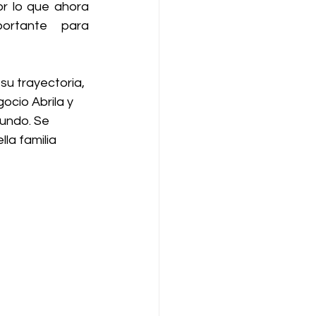
or lo que ahora 
rtante para 
u trayectoria, 
ocio Abrila y 
mundo. Se 
la familia 