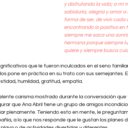
y disfrutando la vida; a mi 
sabiduría, alegría y amor a 
forma de ser, de vivir cada
encontrando lo positivo en 
siempre me saca una sonris
hermana porque siempre luc
quiere y siempre busca cuid
significativos que le fueron inculcados en el seno familiar
 los pone en práctica en su trato con sus semejantes. Es
stidad, humildad, gratitud, empatía.
celente carisma mostrado durante la conversación que 
urar que Ana Abril tiene un grupo de amigos incondicio
iar plenamente. Teniendo esto en mente, le pregunta
añía, a lo que nos responde que le gustan los planes de
a playa o de actividades divertidas y diferentes.