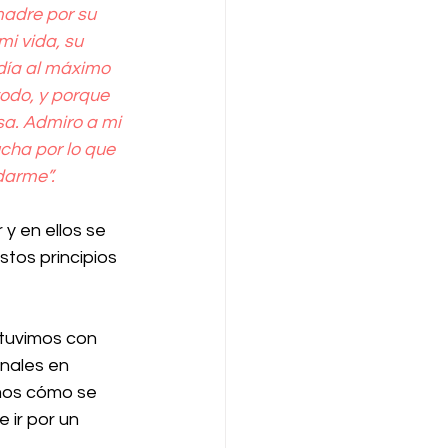
madre por su 
mi vida, su 
 día al máximo 
todo, y porque 
a. Admiro a mi 
ha por lo que 
arme”.   
 y en ellos se 
tos principios 
tuvimos con 
nales en 
mos cómo se 
 ir por un 