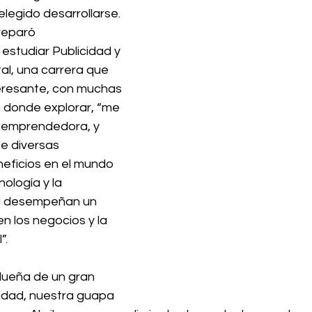
legido desarrollarse. 
reparó 
studiar Publicidad y 
al, una carrera que 
teresante, con muchas 
 donde explorar, “me 
y emprendedora, y 
e diversas 
eficios en el mundo 
ología y la 
al desempeñan un 
n los negocios y la 
”.
dueña de un gran 
lidad, nuestra guapa 