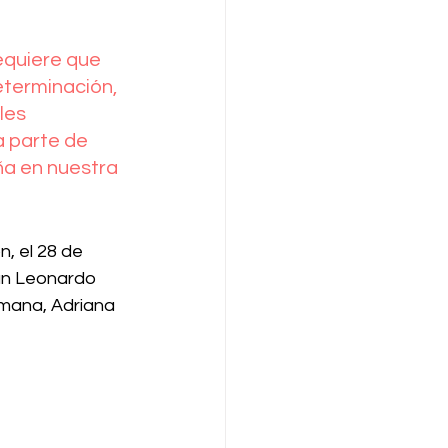
equiere que 
terminación, 
les 
 parte de 
ña en nuestra 
, el 28 de 
an Leonardo 
mana, Adriana 