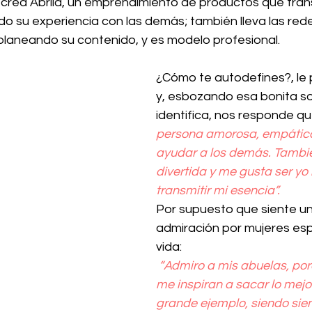
 crea Abrila, un emprendimiento de productos que tra
o su experiencia con las demás; también lleva las rede
planeando su contenido, y es modelo profesional.
¿Cómo te autodefines?, le
y, esbozando esa bonita so
identifica, nos responde q
persona amorosa, empática
ayudar a los demás. Tambié
divertida y me gusta ser y
transmitir mi esencia”.
Por supuesto que siente un
admiración por mujeres esp
vida:
 “Admiro a mis abuelas, porque siempre 
me inspiran a sacar lo mejo
grande ejemplo, siendo sie