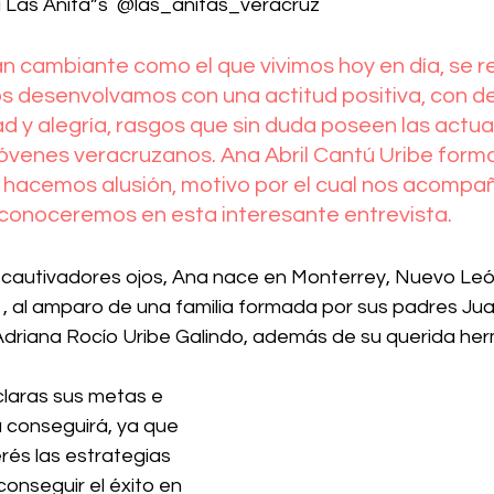
 Las Anita”s  @las_anitas_veracruz
n cambiante como el que vivimos hoy en día, se r
 desenvolvamos con una actitud positiva, con de
ad y alegría, rasgos que sin duda poseen las actua
óvenes veracruzanos. Ana Abril Cantú Uribe forma
e hacemos alusión, motivo por el cual nos acompa
 conoceremos en esta interesante entrevista.
autivadores ojos, Ana nace en Monterrey, Nuevo León
, al amparo de una familia formada por sus padres Ju
driana Rocío Uribe Galindo, además de su querida her
claras sus metas e 
 conseguirá, ya que 
rés las estrategias 
conseguir el éxito en 