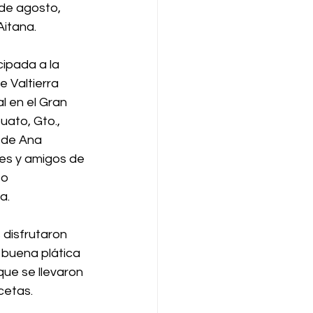
 de agosto, 
itana. 
cipada a la 
 Valtierra 
l en el Gran 
uato, Gto., 
 de Ana 
res y amigos de 
o 
a. 
 disfrutaron 
 buena plática 
que se llevaron 
cetas.