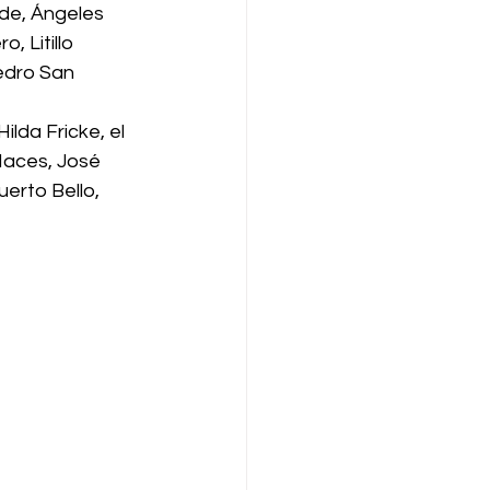
lde, Ángeles 
, Litillo 
edro San 
lda Fricke, el 
Haces, José 
erto Bello, 