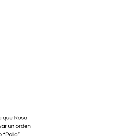
a que Rosa 
var un orden 
“Pollo” 