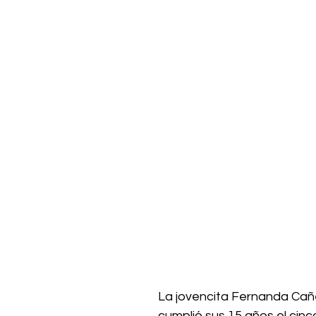
La jovencita Fernanda Cañ
cumplió sus 15 años el cinc