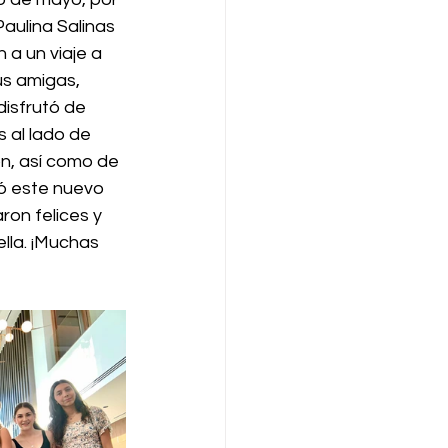
Paulina Salinas 
a un viaje a 
us amigas, 
isfrutó de 
 al lado de 
n, así como de 
jó este nuevo 
on felices y 
lla. ¡Muchas 