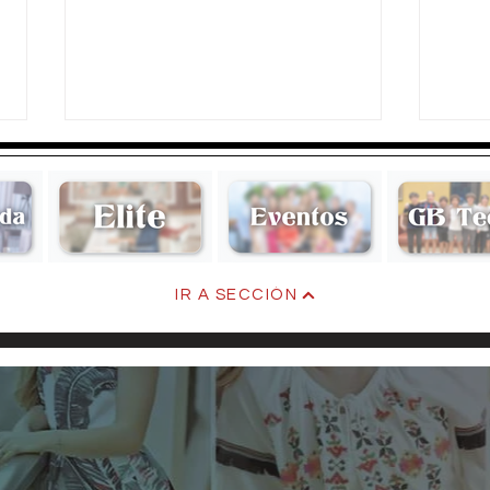
Karime & Aldo
Lore
IR A SECCIÓN