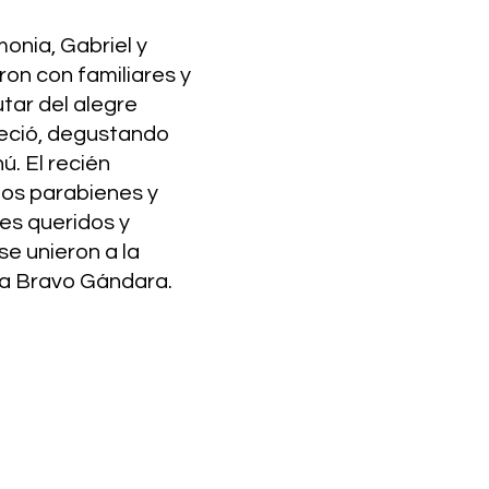
onia, Gabriel y 
ron con familiares y 
tar del alegre 
reció, degustando 
. El recién 
los parabienes y 
es queridos y 
se unieron a la 
lia Bravo Gándara.