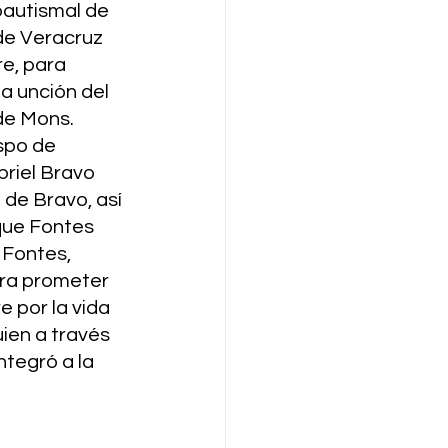
bautismal de 
 de Veracruz 
e, para 
la unción del 
de Mons. 
spo de 
riel Bravo 
de Bravo, así 
que Fontes 
 Fontes, 
ra prometer 
e por la vida 
ien a través 
tegró a la 