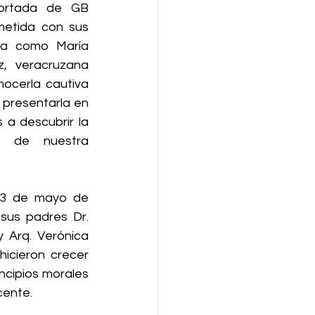
ortada de GB 
etida con sus 
ca como María 
, veracruzana 
ocerla cautiva 
presentarla en 
 a descubrir la 
d de nuestra 
 3 de mayo de 
sus padres Dr. 
Arq. Verónica 
icieron crecer 
ncipios morales 
cente.