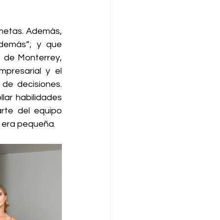
metas. Además, 
demás”; y que 
 de Monterrey, 
resarial y el 
de decisiones. 
ar habilidades 
rte del equipo 
e era pequeña.