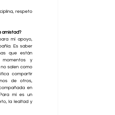
iplina, respeto 
a amistad?
ara mí apoyo, 
añía. Es saber 
as que están 
 momentos y 
 no salen como 
fica compartir 
nos de otros, 
 acompañada en 
Para mí es un 
o, la lealtad y 