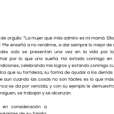
 de orgullo: “La mujer que más admiro es mi mamá. Ella 
y. Me enseñó a no rendirme, a dar siempre lo mejor de 
ades solo se presentan una vez en la vida por l
uchar por lo que uno sueña. Ha estado conmigo en 
iciones, celebrando mis logros y estando conmigo cu
alca que su fortaleza, su forma de ayudar a los demás 
e aun cuando las cosas no son fáciles es lo que más a
a se da por vencida, y con su ejemplo le demuestra 
siguen, se trabajan y se alcanzan.
 en consideración a 
grantes de su familia: 