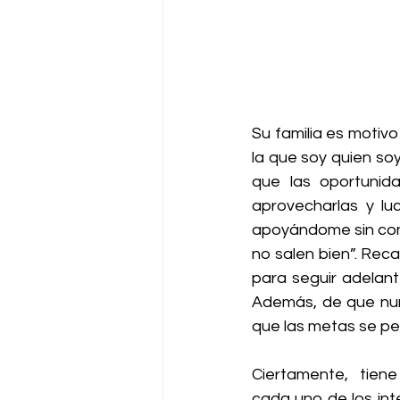
Su familia es motivo
la que soy quien so
que las oportunid
aprovecharlas y l
apoyándome sin cond
no salen bien”. Rec
para seguir adelant
Además, de que nunc
que las metas se per
Ciertamente, tiene
cada uno de los inte