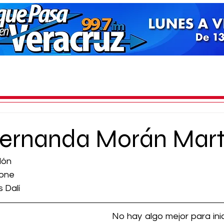
Fernanda Morán Mart
dón
lone
s Dalí
No hay algo mejor para inic