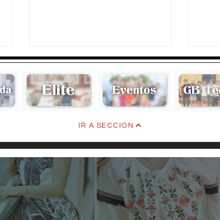
IR A SECCIÓN
Andrea Díaz acepta casarse
Maris
con Paco Calvo
Díaz