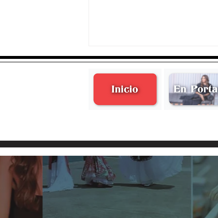
Ignacio Levet propone
matrimonio a Mafer Barrios