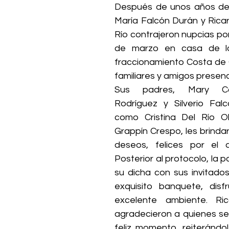
Después de unos años de f
María Falcón Durán y Ricar
Río contrajeron nupcias por la
de marzo en casa de la 
fraccionamiento Costa de 
familiares y amigos presenci
Sus padres, Mary Ca
Rodríguez y Silverio Falc
como Cristina Del Río Ol
Grappín Crespo, les brinda
deseos, felices por el a
Posterior al protocolo, la p
su dicha con sus invitados
exquisito banquete, disf
excelente ambiente. Ric
agradecieron a quienes se 
feliz momento, reiterándole