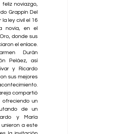
eliz noviazgo, 
do Grappín Del 
 ley civil el 16 
novia, en el 
Oro, donde sus 
aron el enlace. 
rmen Durán 
ón Peláez, así 
ivar y Ricardo 
ron sus mejores 
contecimiento. 
areja compartió 
 ofreciendo un 
rutando de un 
ardo y María 
unieron a este 
s la invitación 