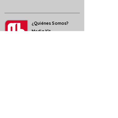
¿Quiénes Somos?
Media Kit
Ediciones Anteriores
Suscripciones
Contacto
Aviso legal y de Privacidad
Política de Cookies