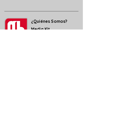
¿Quiénes Somos?
Media Kit
Ediciones Anteriores
Suscripciones
Contacto
Aviso legal y de Privacidad
Política de Cookies