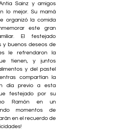
ntia Sainz y amigos 
n lo mejor. Su mamá 
le organizó la comida 
nmemorar este gran 
iliar. El festejado 
nes y buenos deseos de 
s le refrendaron la 
e tienen, y juntos 
alimentos y del pastel 
ntras compartían la 
n día previo a esta 
ue festejado por su 
no Ramón en un 
sando momentos de 
arán en el recuerdo de 
icidades!