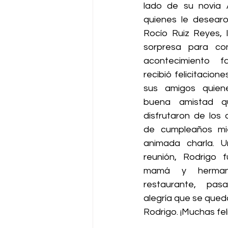
lado de su novia A
quienes le desearo
Rocío Ruiz Reyes, 
sorpresa para co
acontecimiento fam
recibió felicitacio
sus amigos quiene
buena amistad qu
disfrutaron de los 
de cumpleaños mie
animada charla. U
reunión, Rodrigo f
mamá y herma
restaurante, pa
alegría que se qued
Rodrigo. ¡Muchas fel