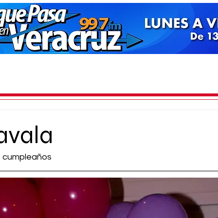
avala
e cumpleaños