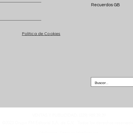
Recuerdos GB
Política de Cookies
VENTAS Y PUBLICIDAD: (229) 989.39.39
©2023 Grupo FM Editorial S.A. de C.V. Todos los derechos reservado
GB Magazine.- Creado por SalcesZurita.com