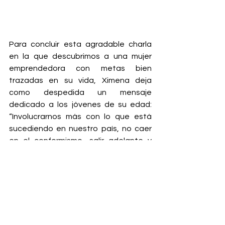
Para concluir esta agradable charla 
en la que descubrimos a una mujer 
emprendedora con metas bien 
trazadas en su vida, Ximena deja 
como despedida un mensaje 
dedicado a los jóvenes de su edad: 
“Involucrarnos más con lo que está 
sucediendo en nuestro país, no caer 
en el conformismo, salir adelante y 
siempre estar informados”.