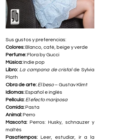
Sus gustos y preferencias:
Colores:
 Blanco, café, beige y verde
Perfume:
 Flora by Gucci
Música:
 Indie pop
Libro:
La campana de cristal 
de Sylvia 
Plath
Obra de arte:
El beso
 – Gustav Klimt
Idiomas:
 Español e inglés
Película:
El efecto mariposa
Comida:
 Pasta
Animal:
 Perro
Mascota: 
Perros: Husky, schnauzer y 
maltés
Pasatiempos:
 Leer, estudiar, ir a la 