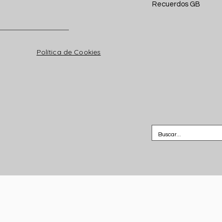
Recuerdos GB
Política de Cookies
VENTAS Y PUBLICIDAD: (229) 989.39.39
©2023 Grupo FM Editorial S.A. de C.V. Todos los derechos reservado
GB Magazine.- Creado por SalcesZurita.com