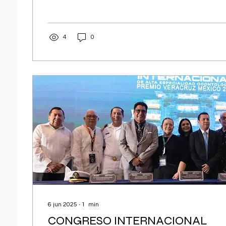
dos figuras prominentes de la odontología
4
0
6 jun 2025
∙
1
min
CONGRESO INTERNACIONAL