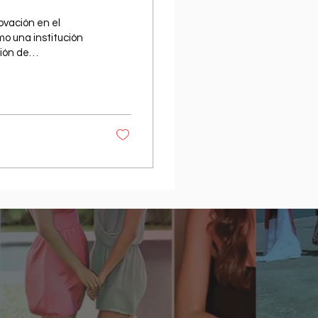
vación en el
o una institución
sión de
ad a escala