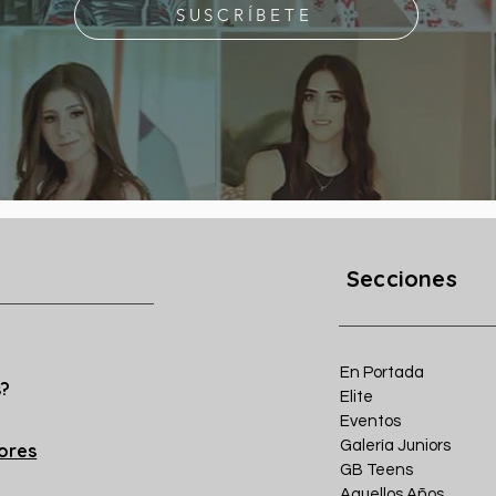
SUSCRÍBETE
Secciones
En Portada
s?
Elite
Eventos
Galería Juniors
iores
GB Teens
Aquellos Años