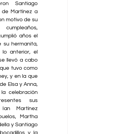
eron Santiago 
 de Martínez a 
on motivo de su 
umpleaños, 
umplió años el 
 su hermanita, 
o anterior, el 
se llevó a cabo 
l que tuvo como 
ey, y en la que 
de Elsa y Anna, 
 la celebración 
esentes sus 
Ian Martínez 
uelos, Martha 
lla y Santiago 
cadillos y la 