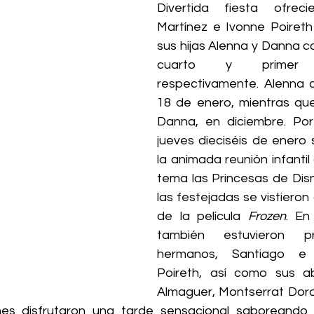
Divertida fiesta ofreci
Martínez e Ivonne Poireth
sus hijas Alenna y Danna c
cuarto y primer c
respectivamente. Alenna c
18 de enero, mientras que
Danna, en diciembre. Por l
jueves dieciséis de enero 
la animada reunión infanti
tema las Princesas de Disn
las festejadas se vistieron 
de la película 
Frozen
. En
también estuvieron pr
hermanos, Santiago e 
Poireth, así como sus ab
Almaguer, Montserrat Dorde
es disfrutaron una tarde sensacional saboreando bo