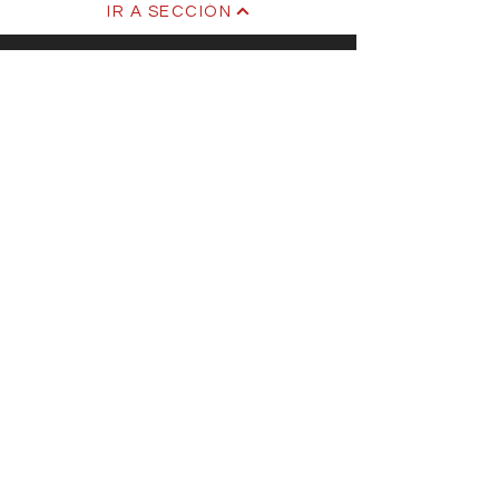
IR A SECCIÓN
SUSCRÍBETE
¿Quiénes Somos?
Media Kit
Ediciones Anteriores