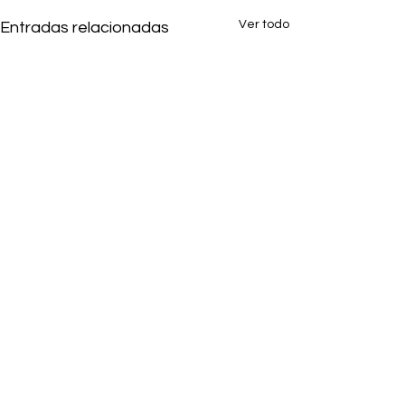
Ver todo
Entradas relacionadas
Jorge
Luciano