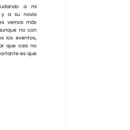
ludando a mi 
 y a su novia 
nes vemos más 
unque no con 
s los eventos, 
 que casi no 
portante es que 