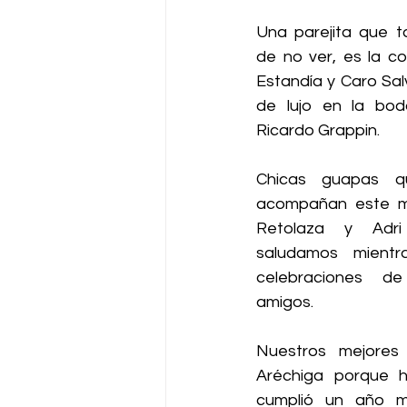
Una parejita que t
de no ver, es la c
Estandía y Caro Salv
de lujo en la bod
Ricardo Grappin. 
Chicas guapas qu
acompañan este mes
Retolaza y Adr
saludamos mientra
celebraciones de
amigos.  
Nuestros mejores
Aréchiga porque h
cumplió un año m