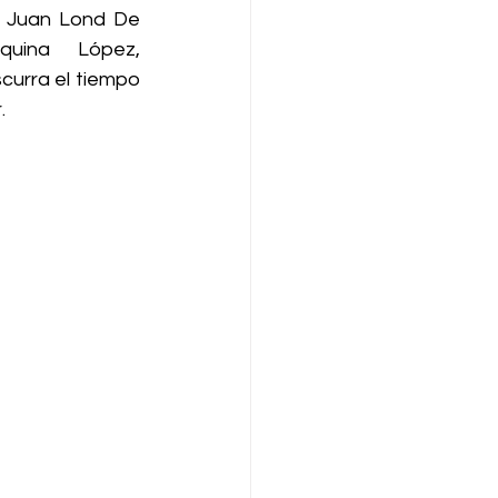
 Juan Lond De 
uina López, 
urra el tiempo 
. 