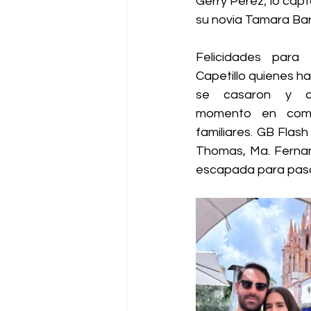
Gerry Pérez; lo cap
su novia Tamara Bar
Felicidades para
Capetillo quienes h
se casaron y di
momento en comp
familiares. GB Flas
Thomas, Ma. Fernan
escapada para pasar