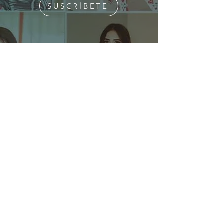
SUSCRÍBETE
¿Quiénes Somos?
Media Kit
Ediciones Anteriores
Suscripciones
Contacto