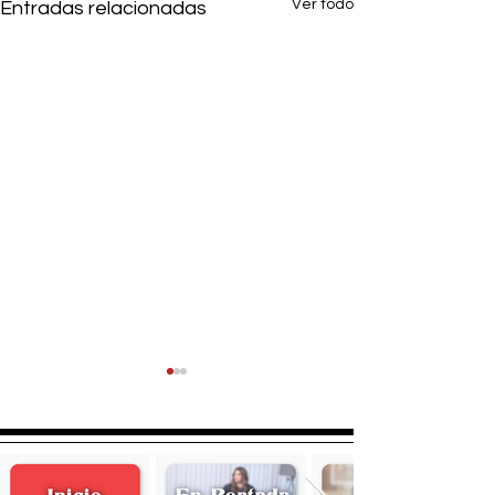
Ver todo
Entradas relacionadas
Alberto
Mauricio