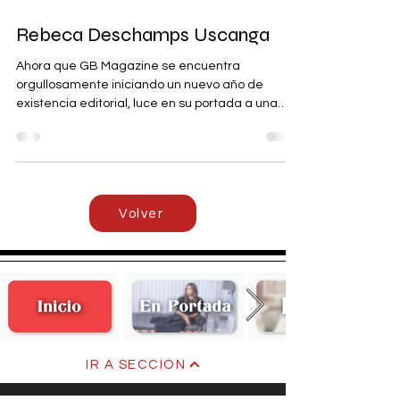
GB Magazine
Rebeca Deschamps Uscanga
Ahora que GB Magazine se encuentra
orgullosamente iniciando un nuevo año de
existencia editorial, luce en su portada a una
mujer sensible, creativa, tranquila y curiosa,
quien comparte con nosotros su entusiasmo casi
para finalizar este 2025 de la mejor manera y
con metas trazadas por cumplir.
Volver
IR A SECCIÓN