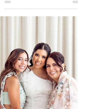
GB Magazine
Elsy Lara González
El 20 de septiembre será una fecha especial y
trascendente en la vida de Elsy Lara González y
Francisco Calvo Perrin, quienes decidieron
formalizar su relación y unirse en matrimonio. Por
este motivo, Elsy se despidió de su soltería en
agradables reuniones que disfrutó acompañada
de sus allegadas.