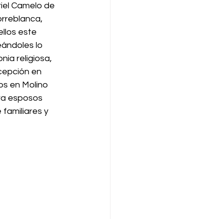
iel Camelo de 
rreblanca, 
llos este 
ándoles lo 
nia religiosa, 
cepción en 
s en Molino 
ra esposos 
 familiares y 