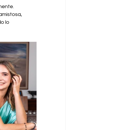
mente.
amistosa, 
o lo 