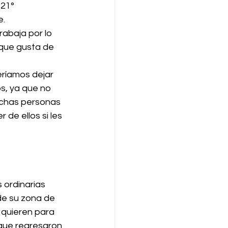
21° 
. 
abaja por lo 
que gusta de 
ríamos dejar 
s, ya que no 
chas personas 
de ellos si les 
 ordinarias 
de su zona de 
 quieren para 
 que regresaron 