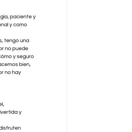
gía, paciente y 
onal y como 
s, tengo una 
or no puede 
 cómo y seguro 
acemos bien, 
r no hay 
l, 
vertida y 
disfruten 