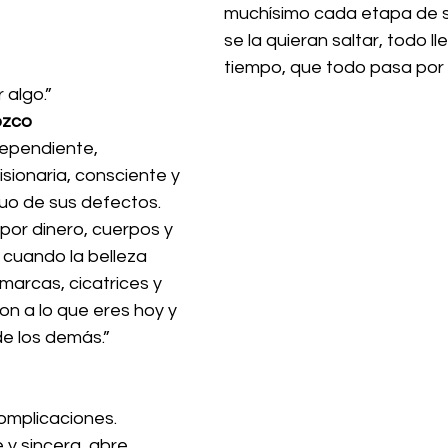
muchísimo cada etapa de su
se la quieran saltar, todo ll
tiempo, que todo pasa por a
 algo.”
ozco
dependiente, 
isionaria, consciente y 
nuo de sus defectos.
 por dinero, cuerpos y 
cuando la belleza 
marcas, cicatrices y 
on a lo que eres hoy y 
e los demás.”
complicaciones.
y sincera, abre 