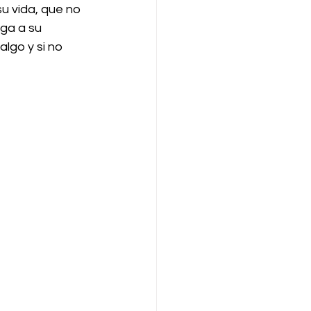
 vida, que no 
ega a su 
lgo y si no 