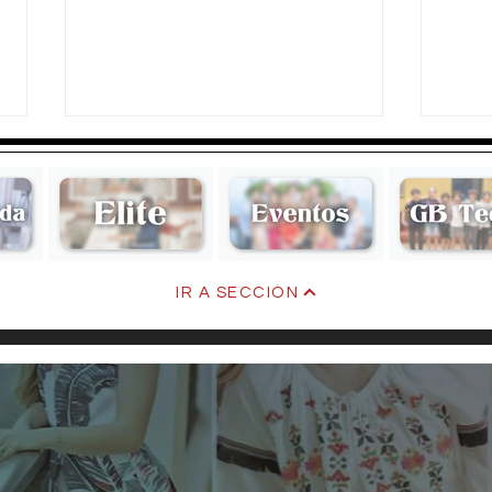
Aquellos Años
Aque
IR A SECCIÓN