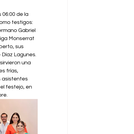
 06:00 de la 
omo testigos: 
ermano Gabriel 
iga Monserrat 
berto, sus 
 Díaz Lagunes. 
sirvieron una 
 frías, 
 asistentes 
l festejo, en 
bre.