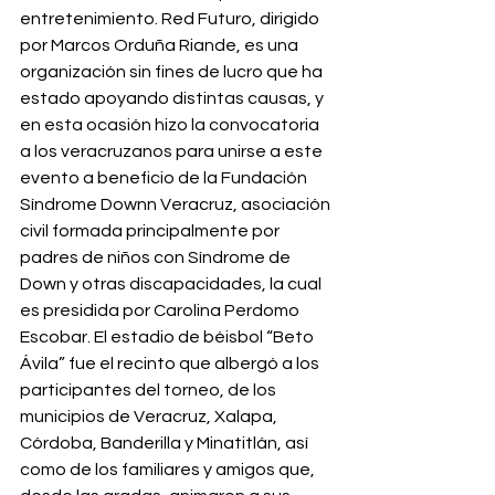
entretenimiento. Red Futuro, dirigido 
por 
Marcos Orduña Riande, es una 
organización sin fines de lucro que ha 
estado apoyando distintas causas, y 
en esta ocasión 
hizo la convocatoria 
a los veracruzanos para unirse a este 
evento a beneficio de la Fundación 
Síndrome
 Downn Veracruz, 
asociación 
civil formada principalmente por 
padres de niños con Síndrome de 
Down y otras discapacidades,
 la cual 
es presidida por 
Carolina Perdomo 
Escobar. El estadio de béisbol “Beto 
Ávila” fue el recinto que albergó a los 
participantes del torneo, de los 
municipios de Veracruz, Xalapa, 
Córdoba, Banderilla y Minatitlán, así 
como de los familiares y amigos que, 