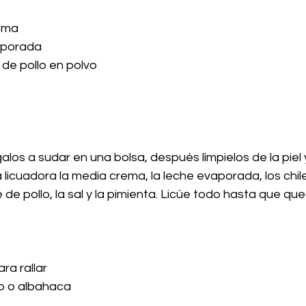
rema
aporada
de pollo en polvo
alos a sudar en una bolsa, después límpielos de la piel y
a licuadora la media crema, la leche evaporada, los chil
e pollo, la sal y la pimienta. Licúe todo hasta que qu
a rallar
no o albahaca