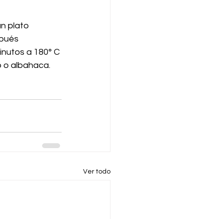
n plato 
pués 
nutos a 180° C 
o o albahaca. 
Ver todo