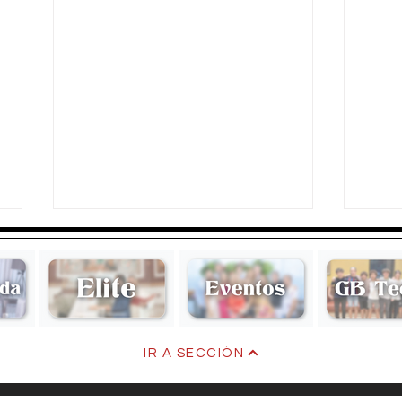
Past
IR A SECCIÓN
Cuete mechado con tocino