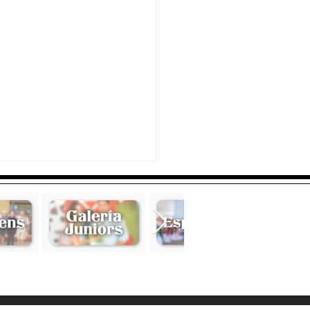
a estilo boloñesa