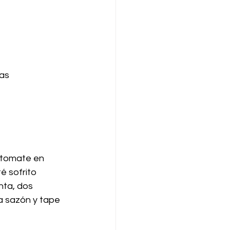
das
 jitomate en 
é sofrito 
nta, dos 
la sazón y tape 