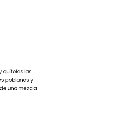
 quíteles las 
es poblanos y 
ede una mezcla 