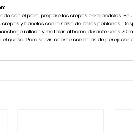
n:
rado con el pollo, prepare las crepas enrollándolas. En u
 crepas y báñelas con la salsa de chiles poblanos. Des
nchego rallado y métalas al horno durante unos 20 mi
 el queso. Para servir, adorne con hojas de perejil chin