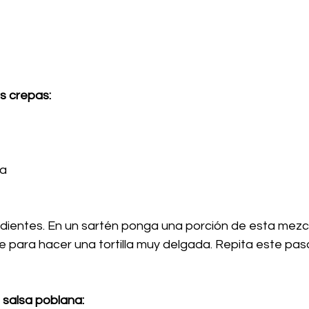
s crepas:
da
edientes. En un sartén ponga una porción de esta mezcl
ie para hacer una tortilla muy delgada. Repita este pa
 salsa poblana: