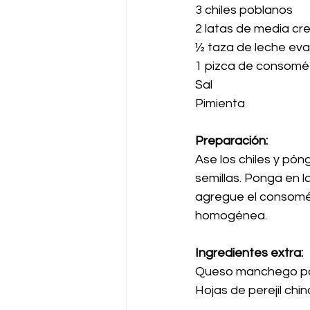
3 chiles poblanos
2 latas de media c
½ taza de leche ev
1 pizca de consomé 
Sal
Pimienta
Preparación:
Ase los chiles y póng
semillas. Ponga en l
agregue el consomé d
homogénea.
Ingredientes extra:
Queso manchego par
Hojas de perejil chi