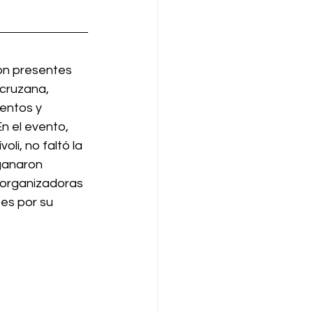
on presentes 
cruzana, 
entos y 
n el evento, 
oli, no faltó la 
 ganaron 
s organizadoras 
es por su 