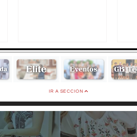
Olivia
Ivan
IR A SECCIÓN