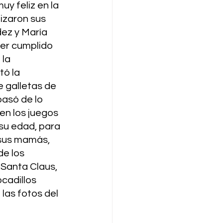
y feliz en la 
izaron sus 
z y María 
er cumplido 
la 
ó la 
 galletas de 
pasó de lo 
en los juegos 
su edad, para 
sus mamás, 
e los 
 Santa Claus, 
cadillos 
las fotos del 