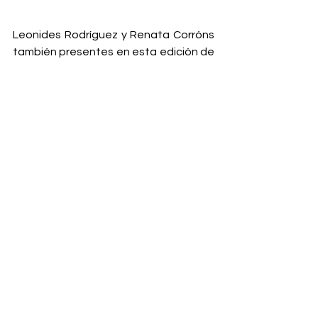
Leonides Rodríguez y Renata Corróns 
también presentes en esta edición de 
GB Flash. 
Sin más por el momento nos leemos en 
la próxima edición.
GB Flash
Ver todo
Entradas relacionadas