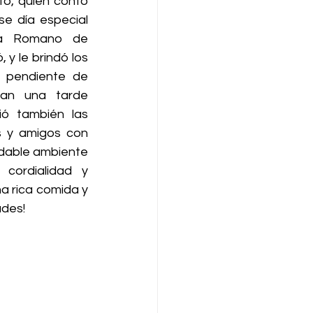
to, quién contó 
se día especial 
a Romano de 
 y le brindó los 
 pendiente de 
an una tarde 
ó también las 
es y amigos con 
adable ambiente 
cordialidad y 
a rica comida y 
des!    