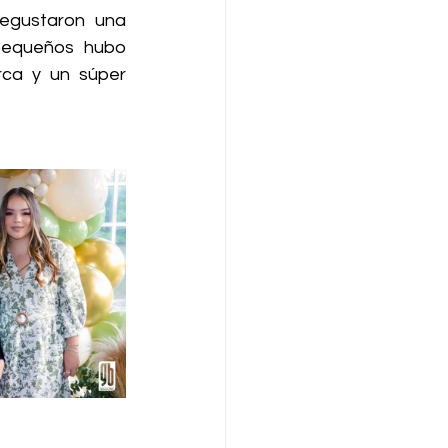
egustaron una 
pequeños hubo 
rca y un súper 