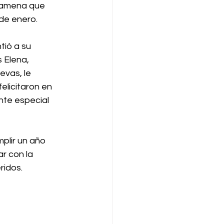
 amena que 
de enero. 
ió a su 
s Elena, 
evas, le 
elicitaron en 
e especial 
plir un año 
r con la 
idos. 