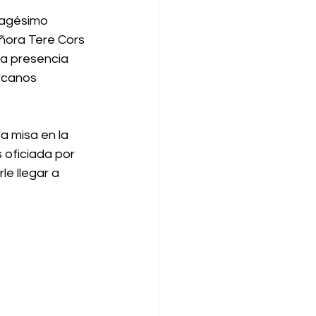
nagésimo 
eñora Tere Cors 
la presencia 
rcanos 
a misa en la 
 oficiada por 
e llegar a 