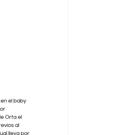
en el baby 
or 
 Orta el 
evios al 
al lleva por 