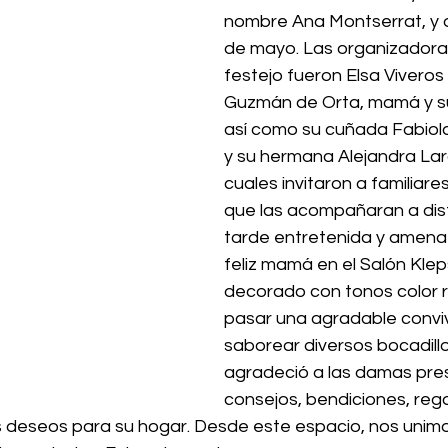
nombre Ana Montserrat, y q
de mayo. Las organizadora
festejo fueron Elsa Viveros 
Guzmán de Orta, mamá y su
así como su cuñada Fabiol
y su hermana Alejandra Lara
cuales invitaron a familiare
que las acompañaran a disf
tarde entretenida y amena 
feliz mamá en el Salón Kleps
decorado con tonos color ros
pasar una agradable conviv
saborear diversos bocadillo
agradeció a las damas pre
consejos, bendiciones, reg
 deseos para su hogar. Desde este espacio, nos unimos