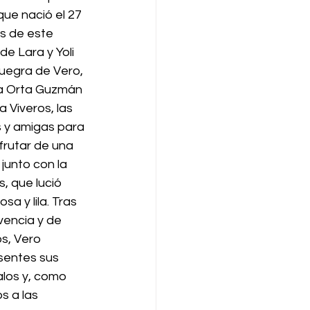
ue nació el 27 
s de este 
de Lara y Yoli 
egra de Vero, 
a Orta Guzmán 
 Viveros, las 
s y amigas para 
rutar de una 
junto con la 
, que lució 
a y lila. Tras 
encia y de 
s, Vero 
sentes sus 
alos y, como 
 a las 