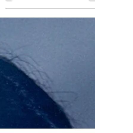
Cortesía de Martha Secchi
@marthaalmadepan Ingredientes para el
caramelo: 200 gr de azúcar 125 ml de jugo
de piña 1 cdita. de jugo de limón
Ingredientes para la masa: 250 gr de
mantequilla sin sal en temperatura
ambiente 300 gr de azúcar estándar 4
huevos 375 gr de harina de todo uso 250 ml
de jugo de piña 1 cdita. de vainilla 1 ½ cdita.
de polvo para hornear ¼ cdita. de
bicarbonato Rodajas de piña y cerezas
para la base Preparación: En un sartén
derrita la azúcar con el jugo