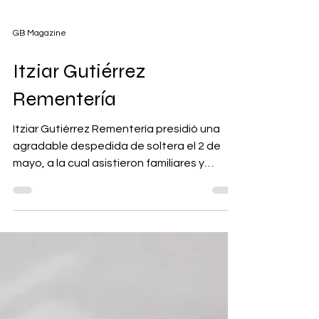
GB Magazine
Itziar Gutiérrez
Rementería
Itziar Gutiérrez Rementería presidió una
agradable despedida de soltera el 2 de
mayo, a la cual asistieron familiares y
amigas quienes llegaron a desearle lo
mejor en esta nueva etapa de su vida que
iniciará al lado de su futuro esposo, Julio
César Lee Escobar.