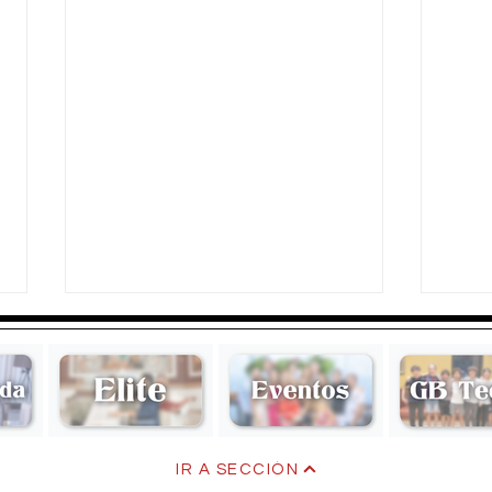
Karla Nosti
Okto
IR A SECCIÓN