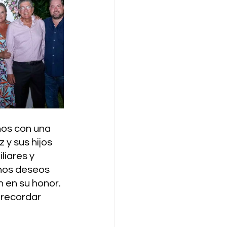
os con una 
y sus hijos 
iares y 
enos deseos 
 en su honor. 
 recordar 