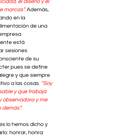
idad, el diseño y el 
de marcas”. 
Además, 
ando en la 
alimentación de una 
 empresa 
ente está 
r sesiones 
onsciente de su 
cter pues se define 
legre y que siempre 
tivo a las cosas. 
“Soy 
able y que trabaja 
oy observadora y me 
s demás”. 
es lo hemos dicho y 
lo: honrar, honra: 