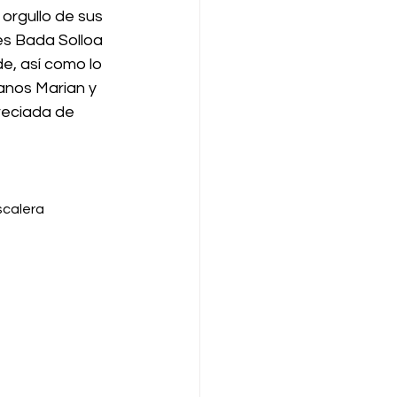
orgullo de sus 
es Bada Solloa 
e, así como lo 
anos Marian y 
reciada de 
scalera 