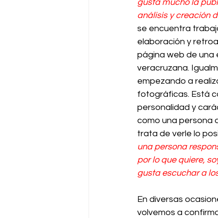
gusta mucho la public
análisis y creación 
se encuentra trabaj
elaboración y retro
página web de una
veracruzana. Igualm
empezando a realiza
fotográficas. Está c
personalidad y cará
como una persona a
trata de verle lo posi
una persona respons
por lo que quiere, s
gusta escuchar a lo
En diversas ocasion
volvemos a confirmar