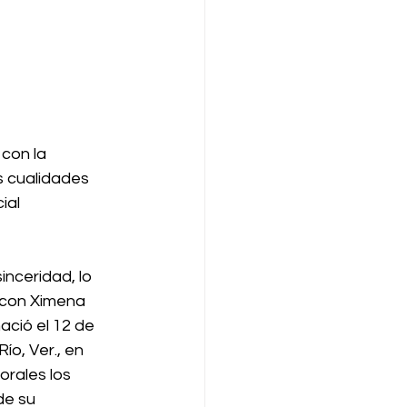
con la 
s cualidades 
ial 
sinceridad, lo 
r con Ximena 
ació el 12 de 
o, Ver., en 
orales los 
e su 