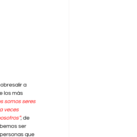
obresalir a 
e los más 
os somos seres 
a veces 
osotros”
; de 
ebemos ser 
 personas que 