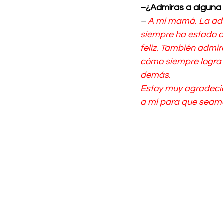
–¿Admiras a alguna 
– 
A mi mamá. La adm
siempre ha estado ah
feliz. También admi
cómo siempre logra v
demás.
Estoy muy agradecid
a mí para que seamo