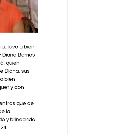
na, tuvo a bien 
 Diana Barrios 
rá, quien 
e Diana, sus 
a bien 
quet y don 
entras que de 
e la 
ndo y brindando 
24. 