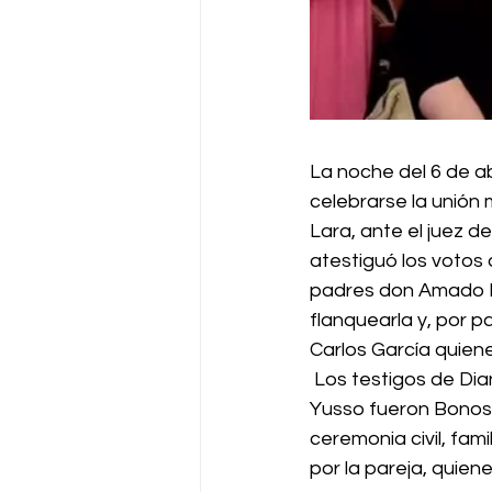
La noche del 6 de abr
celebrarse la unión
Lara, ante el juez del
atestiguó los votos
padres don Amado Ba
flanquearla y, por p
Carlos García quien
 Los t
estigos de Dia
Yusso fueron Bonoso
ceremonia civil, fam
por la pareja, quien