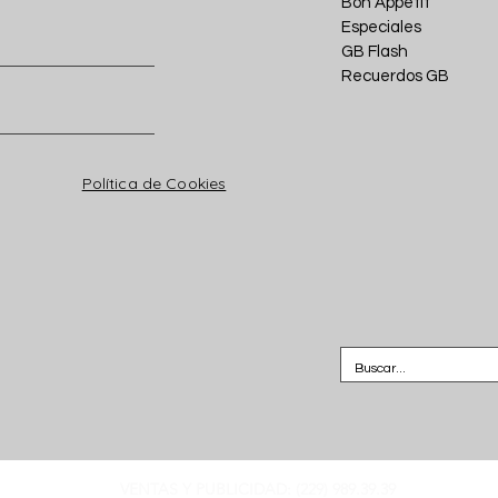
Bon Appétit
Especiales
GB Flash
Recuerdos GB
Política de Cookies
VENTAS Y PUBLICIDAD: (229) 989.39.39