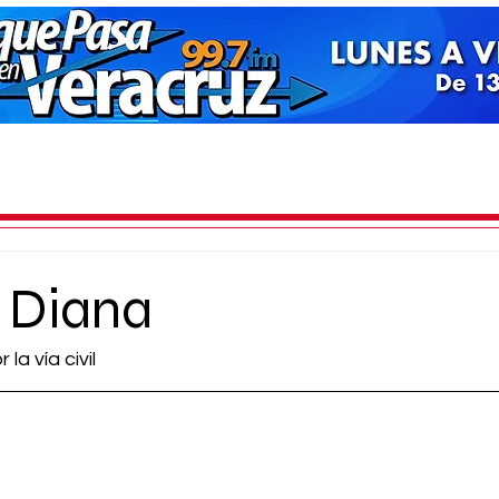
 Diana
la vía civil 