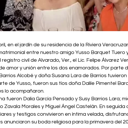
il, en el jardín de su residencia de la Riviera Veracruza
 matrimonial entre nuestro amigo Yusso Barquet Tuero y
 registro civil de Alvarado, Ver., el Lic. Felipe Álvarez Ve
 de amor y unión entre los dos enamorados. Por parte d
rrios Alcobé y doña Susana Lara de Barrios tuvieron 
arte de Yusso, fueron sus tíos doña Dalile Pimentel Bar
es lo acompañaron.
na fueron Dalia García Pensado y Susy Barrios Lara; mi
 Zavala Morales y Miguel Ángel Castelán. En seguida d
iliares y testigos convivieron en íntima velada, disfruta
es anunciaron su boda religiosa para la primavera del 20