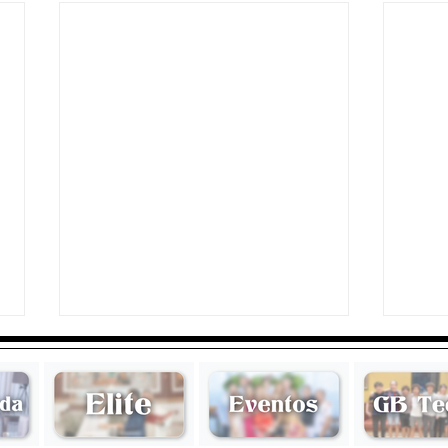
Emili
Georgios