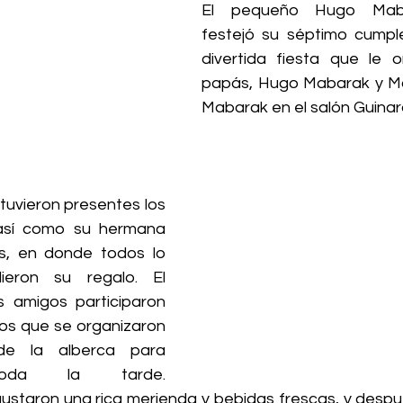
El pequeño Hugo Maba
festejó su séptimo cumpl
divertida fiesta que le o
papás, Hugo Mabarak y Ma
Mabarak en el salón Guinar
tuvieron presentes los 
sí como su hermana 
es, en donde todos lo 
ieron su regalo. El 
amigos participaron 
gos que se organizaron 
e la alberca para 
toda la tarde. 
staron una rica merienda y bebidas frescas, y después