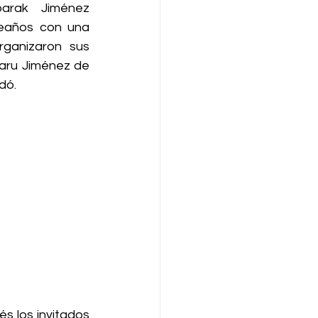
rak Jiménez 
eaños con una 
rganizaron sus 
ru Jiménez de 
dó. 
 los invitados 