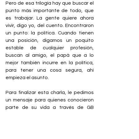
Pero de esa trilogía hay que buscar el 
punto más importante de todo, que 
es trabajar. La gente quiere ahora 
vivir, digo yo, del cuento. Encontraron 
un punto: la política. Cuando tienen 
una posición, digamos un poquito 
estable de cualquier profesión, 
buscan al amigo, el papá que a lo 
mejor también incurre en la política, 
para tener una cosa segura, ahí 
empieza el asunto.
Para finalizar esta charla, le pedimos 
un mensaje para quienes conocieron 
parte de su vida a través de GB 
Magazine: “Ya me conocen, si soy muy 
viejita, ya tengo 99 años, saben de lo 
que soy capaz y lo que no soy capaz. 
Yo no me meto en la vida de nadie, 