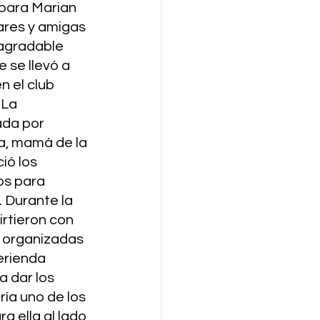
para Marian 
ares y amigas 
agradable 
 se llevó a 
 el club 
 La 
ada por 
, mamá de la 
ió los 
s para 
 Durante la 
irtieron con 
 organizadas 
erienda 
 dar los 
ía uno de los 
 ella al lado 