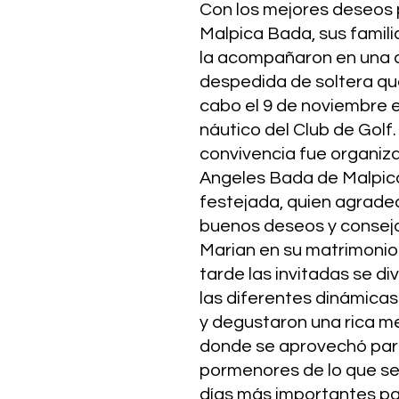
Con los mejores deseos 
Malpica Bada, sus famili
la acompañaron en una 
despedida de soltera que
cabo el 9 de noviembre en
náutico del Club de Golf.
convivencia fue organiz
Angeles Bada de Malpica
festejada, quien agradec
buenos deseos y consejo
Marian en su matrimonio.
tarde las invitadas se div
las diferentes dinámicas
y degustaron una rica m
donde se aprovechó para
pormenores de lo que ser
días más importantes para