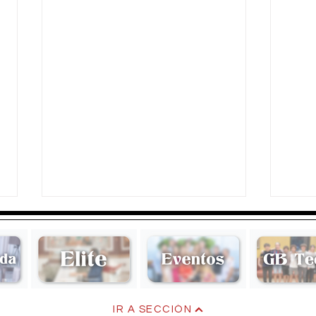
Mariel
Ana 
IR A SECCIÓN