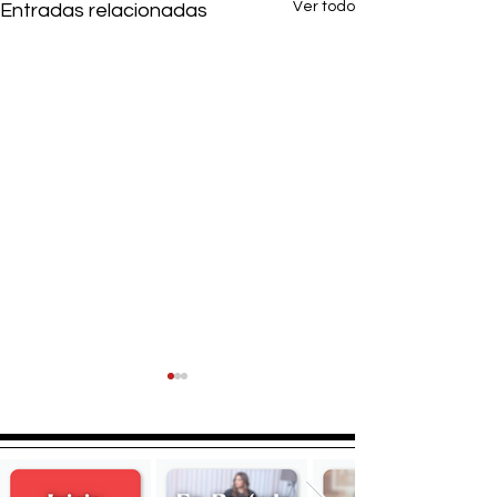
Ver todo
Entradas relacionadas
Tortellonis