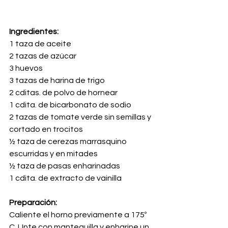
Ingredientes:
1 taza de aceite
2 tazas de azúcar
3 huevos
3 tazas de harina de trigo
2 cditas. de polvo de hornear
1 cdita. de bicarbonato de sodio
2 tazas de tomate verde sin semillas y 
cortado en trocitos
½ taza de cerezas marrasquino 
escurridas y en mitades
½ taza de pasas enharinadas
1 cdita. de extracto de vainilla
Preparación:
Caliente el horno previamente a 175º 
C. Unte con mantequilla y enharine un 